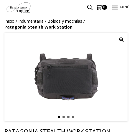
MENÚ
0
Inicio
/
Indumentaria
/
Bolsos y mochilas
/
Patagonia Stealth Work Station
PATAGONIA STEALTH WORK STATION