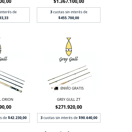
00,00
$1.367.100,00
 interés de
3
cuotas sin interés de
33,33
$455.700,00
ENVÍO GRATIS
L ORION
GREY GULL ZT
90,00
$271.920,00
és de
$42.230,00
3
cuotas sin interés de
$90.640,00