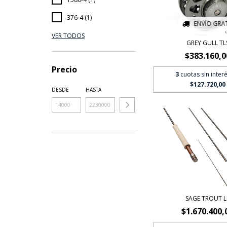
376-4 (1)
ENVÍO GRAT
VER TODOS
GREY GULL TL
$383.160,0
Precio
3
cuotas sin inter
$127.720,00
DESDE
HASTA
SAGE TROUT L
$1.670.400,