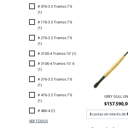
# 076-3 3 Tramos 7´6
(1)
# 176-3 3 Tramos 7´6
(1)
# 276-3 3 Tramos 7´6
(1)
# 3100-4 Tramos 10´ (1)
# 3106-4 Tramos 10¨6
(1)
# 376-3 3 Tramos 7´6
(1)
# 476-3 3 Tramos 7´6
GREY GULL LIN
(1)
$157.590,0
# 486-4 (1)
3
cuotas sin interés de
VER TODOS