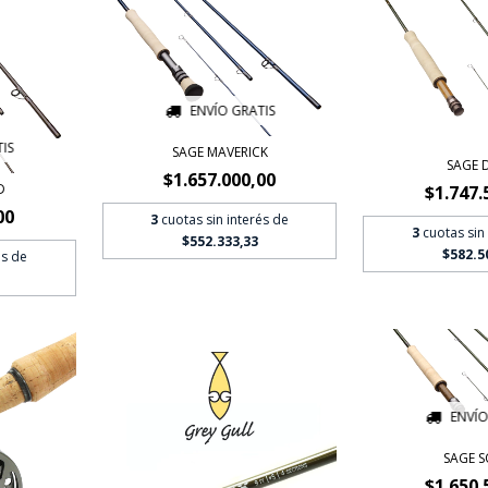
ENVÍO GRATIS
IS
SAGE MAVERICK
SAGE 
$1.657.000,00
D
$1.747.
00
3
cuotas sin interés de
3
cuotas sin
$552.333,33
$582.5
és de
ENVÍO
SAGE 
$1.650.