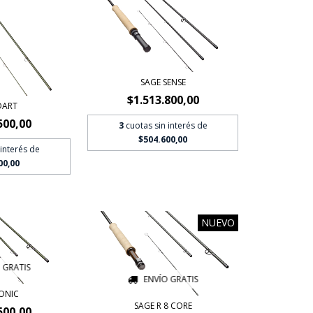
SAGE SENSE
$1.513.800,00
DART
500,00
3
cuotas sin interés de
$504.600,00
 interés de
00,00
NUEVO
 GRATIS
ENVÍO GRATIS
SONIC
SAGE R 8 CORE
500,00