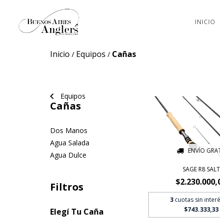
INICIO
Inicio
Equipos
Cañas
/
/
Equipos
Cañas
Dos Manos
Agua Salada
ENVÍO GRAT
Agua Dulce
SAGE R8 SALT
$2.230.000,
Filtros
3
cuotas sin inter
$743.333,33
Elegí Tu Caña