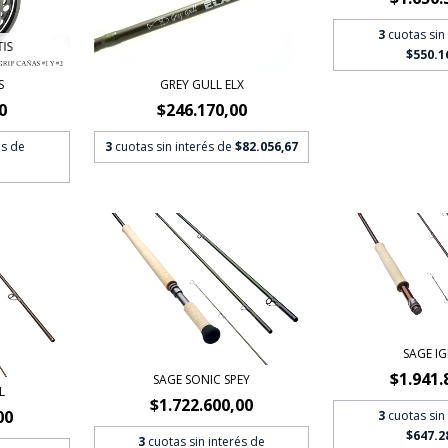
3
cuotas sin
IS
$550.1
S
GREY GULL ELX
0
$246.170,00
és de
3
cuotas sin interés de
$82.056,67
SAGE IG
$1.941.
SAGE SONIC SPEY
L
$1.722.600,00
00
3
cuotas sin
$647.2
3
cuotas sin interés de