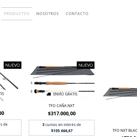
PRODUCTOS
NOSOTROS
CONTACTO
NUEVO
NUEVO
IS
ENVÍO GRATIS
TFO CAÑA NXT
00
$317.000,00
és de
3
cuotas sin interés de
TFO NXT BLAC
$105.666,67