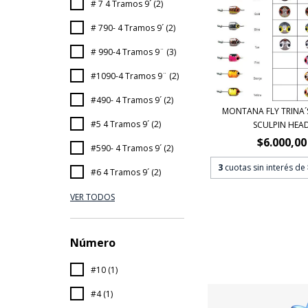
# 7 4 Tramos 9´ (2)
# 790- 4 Tramos 9´ (2)
# 990-4 Tramos 9¨ (3)
#1090-4 Tramos 9¨ (2)
#490- 4 Tramos 9´ (2)
MONTANA FLY TRINA´
#5 4 Tramos 9´ (2)
SCULPIN HEA
$6.000,00
#590- 4 Tramos 9´ (2)
3
cuotas sin interés de
#6 4 Tramos 9´ (2)
VER TODOS
Número
#10 (1)
#4 (1)