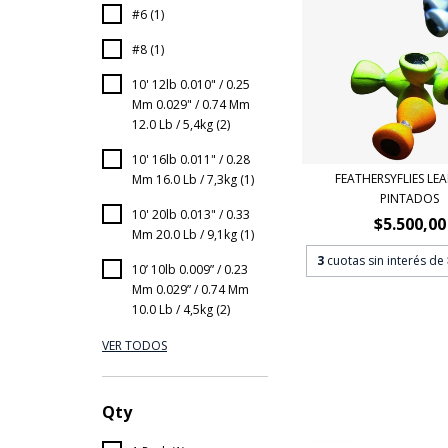
#6 (1)
#8 (1)
10' 12lb 0.010" / 0.25
Mm 0.029" / 0.74 Mm
12.0 Lb / 5,4kg (2)
10' 16lb 0.011" / 0.28
FEATHERSYFLIES LEA
Mm 16.0 Lb / 7,3kg (1)
PINTADOS
10' 20lb 0.013" / 0.33
$5.500,00
Mm 20.0 Lb / 9,1kg (1)
3
cuotas sin interés de
10’ 10lb 0.009” / 0.23
Mm 0.029” / 0.74 Mm
10.0 Lb / 4,5kg (2)
VER TODOS
Qty