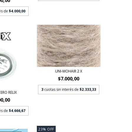
00,00
rés de
$4.000,00
UNI-MOHAIR 2 X
$7.000,00
3
cuotas sin interés de
$2.333,33
ERO RELIX
00,00
rés de
$4.666,67
23
%
OFF