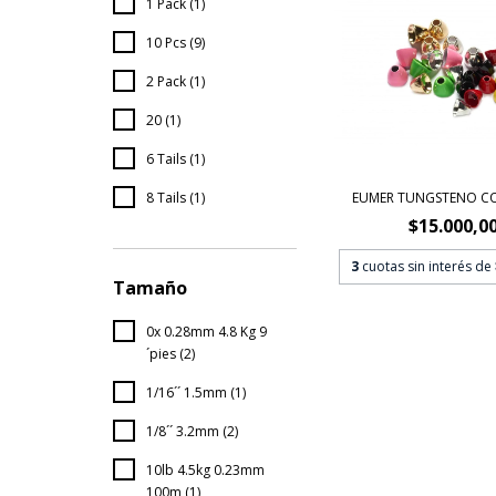
1 Pack (1)
10 Pcs (9)
2 Pack (1)
20 (1)
6 Tails (1)
EUMER TUNGSTENO C
8 Tails (1)
$15.000,0
3
cuotas sin interés de
Tamaño
0x 0.28mm 4.8 Kg 9
´pies (2)
1/16´´ 1.5mm (1)
1/8´´ 3.2mm (2)
10lb 4.5kg 0.23mm
100m (1)