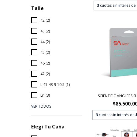
3
cuotas sin interés de
Talle
42 (2)
43 (2)
44 (2)
45 (2)
46 (2)
47 (2)
L 41-43 9-10.5 (1)
Lrl (3)
SCIENTIFIC ANGLERS 
$85.500,0
VER TODOS
3
cuotas sin interés de
Elegí Tu Caña