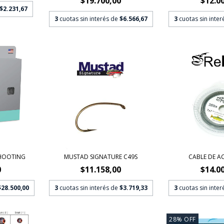
$19.700,00
$12.0
$2.231,67
3
cuotas sin interés de
$6.566,67
3
cuotas sin inte
SHOOTING
MUSTAD SIGNATURE C49S
CABLE DE AC
0
$11.158,00
$14.0
$28.500,00
3
cuotas sin interés de
$3.719,33
3
cuotas sin inte
28
%
OFF