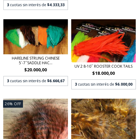
3
cuotas sin interés de
$4.333,33
HARELINE STRUNG CHINESE
5`-7``SADDLE HAC...
UV 2 8-10´´ ROOSTER COOK TAILS
$20.000,00
$18.000,00
3
cuotas sin interés de
$6.666,67
3
cuotas sin interés de
$6.000,00
26
%
OFF