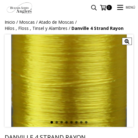
MENÚ
0
Inicio
/
Moscas
/
Atado de Moscas
/
Hilos , Floss , Tinsel y Alambres
/
Danville 4 Strand Rayon
DANVILLE 4 STRAND RAYON