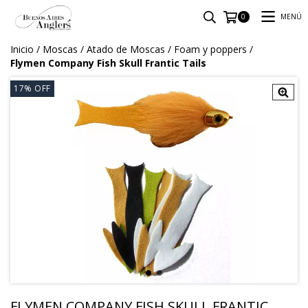
MENÚ
0
Inicio
/
Moscas
/
Atado de Moscas
/
Foam y poppers
/
Flymen Company Fish Skull Frantic Tails
17
%
OFF
FLYMEN COMPANY FISH SKULL FRANTIC