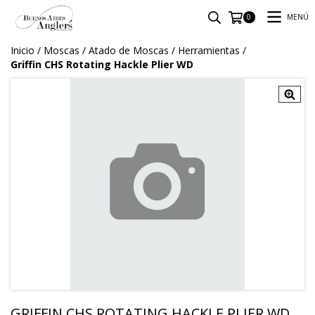
MENÚ
0
Inicio
/
Moscas
/
Atado de Moscas
/
Herramientas
/
Griffin CHS Rotating Hackle Plier WD
GRIFFIN CHS ROTATING HACKLE PLIER WD