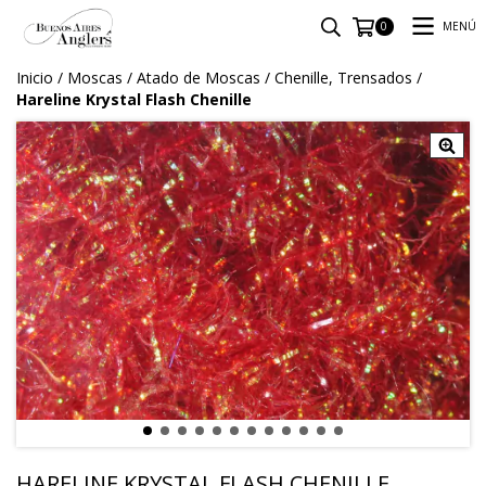
MENÚ
0
Inicio
/
Moscas
/
Atado de Moscas
/
Chenille, Trensados
/
Hareline Krystal Flash Chenille
HARELINE KRYSTAL FLASH CHENILLE