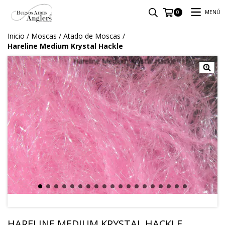
MENÚ
0
Inicio
/
Moscas
/
Atado de Moscas
/
Hareline Medium Krystal Hackle
HARELINE MEDIUM KRYSTAL HACKLE