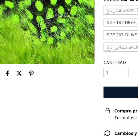
SGF 54 CHART
SGF 187 HIGH
SGF 263 OLIVE
SGF 347 SILVE
CANTIDAD
Compra pr
Tus datos c
Cambios y