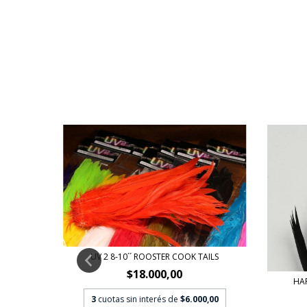
`SADDLE
UV 2 8-10´´ ROOSTER COOK TAILS
$18.000,00
HAR
6,67
3
cuotas sin interés de
$6.000,00