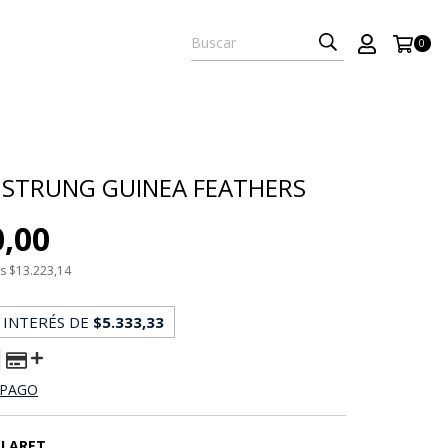
0
 STRUNG GUINEA FEATHERS
0,00
os
$13.223,14
 INTERÉS DE
$5.333,33
 PAGO
CLARET