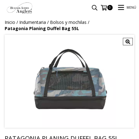
MENÚ
0
Inicio
/
Indumentaria
/
Bolsos y mochilas
/
Patagonia Planing Duffel Bag 55L
PATAGONIA PLANING DUFFEL BAG 55L