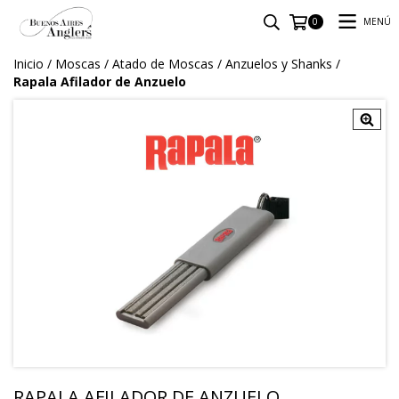
MENÚ
0
Inicio
/
Moscas
/
Atado de Moscas
/
Anzuelos y Shanks
/
Rapala Afilador de Anzuelo
RAPALA AFILADOR DE ANZUELO