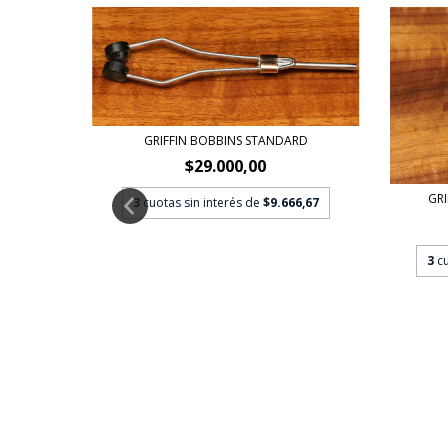
GRIFFIN BOBBINS STANDARD
$29.000,00
GRI
3
cuotas sin interés de
$9.666,67
3
c
3,33