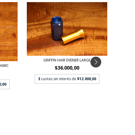
GRIFFIN HAIR EVENER LARGE
RAMIC
$36.000,00
3
cuotas sin interés de
$12.000,00
0,00
3
c