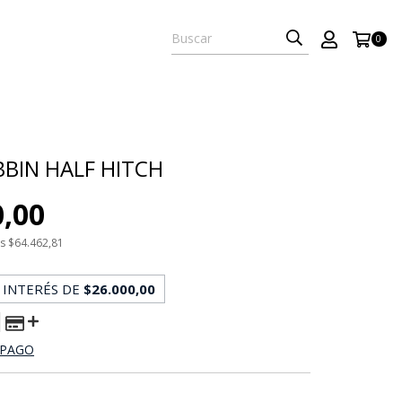
0
BBIN HALF HITCH
0,00
os
$64.462,81
 INTERÉS DE
$26.000,00
 PAGO