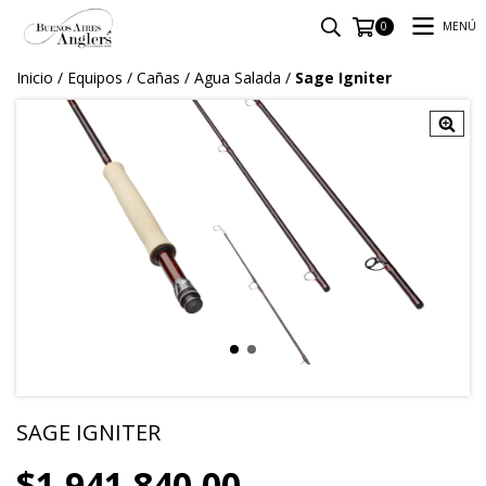
MENÚ
0
Inicio
/
Equipos
/
Cañas
/
Agua Salada
/
Sage Igniter
SAGE IGNITER
$1.941.840,00