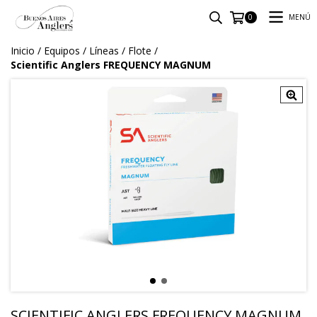
MENÚ
0
Inicio
/
Equipos
/
Líneas
/
Flote
/
Scientific Anglers FREQUENCY MAGNUM
SCIENTIFIC ANGLERS FREQUENCY MAGNUM