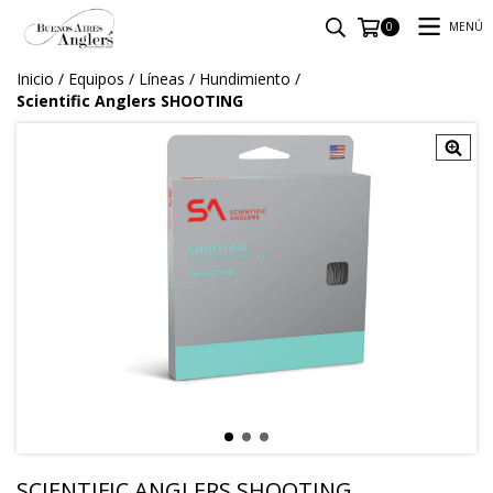
MENÚ
0
Inicio
/
Equipos
/
Líneas
/
Hundimiento
/
Scientific Anglers SHOOTING
SCIENTIFIC ANGLERS SHOOTING