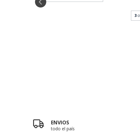
TIC TAILS
3
c
0
6,67
ENVIOS
todo el país