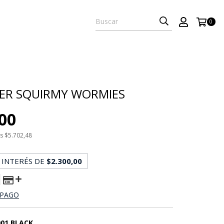
0
IVER SQUIRMY WORMIES
,00
os
$5.702,48
 INTERÉS DE
$2.300,00
 PAGO
01 BLACK