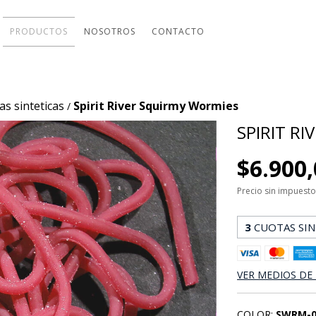
PRODUCTOS
NOSOTROS
CONTACTO
ras sinteticas
Spirit River Squirmy Wormies
/
SPIRIT R
$6.900
Precio sin impuest
3
CUOTAS SIN
VER MEDIOS DE
COLOR:
SWRM-0