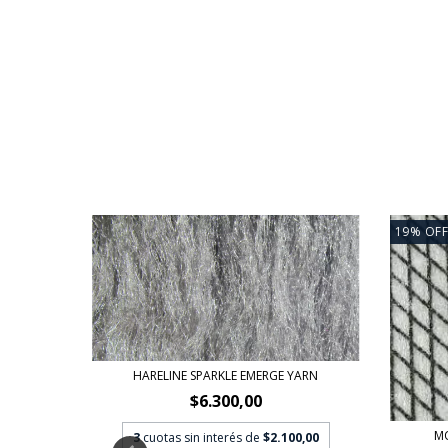
19
%
OFF
HARELINE SPARKLE EMERGE YARN
$6.300,00
M
3
cuotas sin interés de
$2.100,00