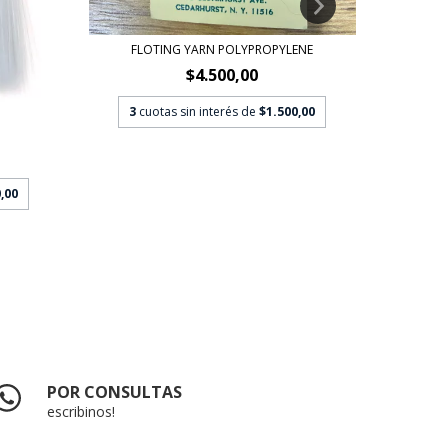
FLOTING YARN POLYPROPYLENE
J: SON 
$4.500,00
$
3
cuotas sin interés de
$1.500,00
3
c
,00
POR CONSULTAS
escribinos!