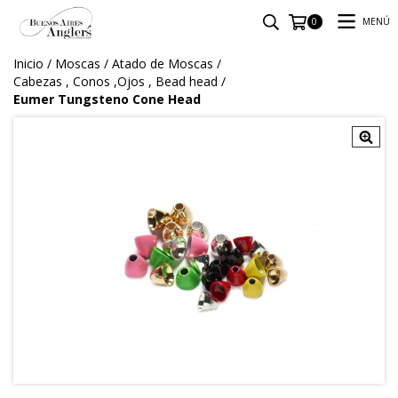
MENÚ
0
Inicio
/
Moscas
/
Atado de Moscas
/
Cabezas , Conos ,Ojos , Bead head
/
Eumer Tungsteno Cone Head