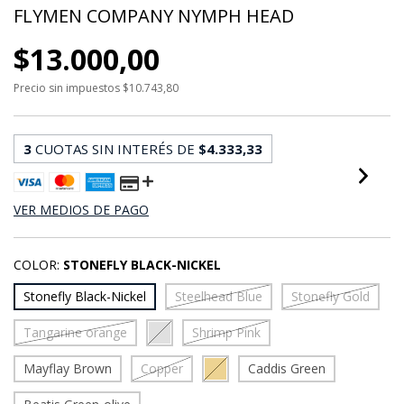
FLYMEN COMPANY NYMPH HEAD
$13.000,00
Precio sin impuestos
$10.743,80
3
CUOTAS SIN INTERÉS DE
$4.333,33
VER MEDIOS DE PAGO
COLOR:
STONEFLY BLACK-NICKEL
Stonefly Black-Nickel
Steelhead Blue
Stonefly Gold
Tangarine orange
Shrimp Pink
Mayflay Brown
Copper
Caddis Green