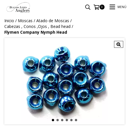
MENÚ
0
Inicio
/
Moscas
/
Atado de Moscas
/
Cabezas , Conos ,Ojos , Bead head
/
Flymen Company Nymph Head