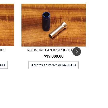
GRIFFIN 
ABLE
GRIFFIN HAIR EVENER / STAKER REGULAR
$19.000,00
3
cu
3,33
3
cuotas sin interés de
$6.333,33