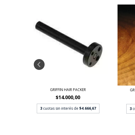
RAMIC
0,00
GRIFFIN HAIR PACKER
GR
$14.000,00
3
cuotas sin interés de
$4.666,67
3
c