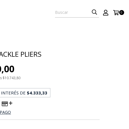
0
ACKLE PLIERS
0,00
os
$10.743,80
 INTERÉS DE
$4.333,33
 PAGO