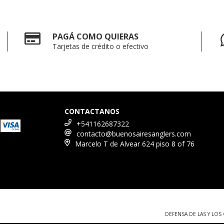
PAGÁ COMO QUIERAS
Tarjetas de crédito o efectivo
CONTACTANOS
+541162687322
contacto@buenosairesanglers.com
Marcelo T de Alvear 624 piso 8 of 76
DEFENSA DE LAS Y LO