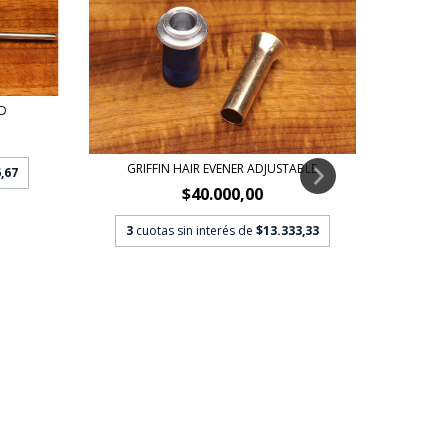
D
GRIFFIN HAIR EVENER ADJUSTABLE
,67
$40.000,00
3
cuotas sin interés de
$13.333,33
GRI
3
c