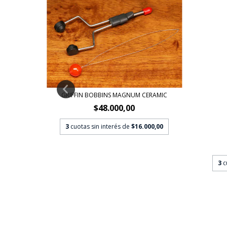
GRIFFIN BOBBINS MAGNUM CERAMIC
$48.000,00
3
cuotas sin interés de
$16.000,00
6,67
3
c