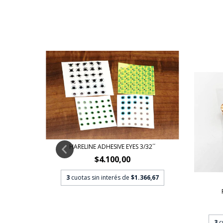
HARELINE ADHESIVE EYES 3/32´´
ES
$4.100,00
3
cuotas sin interés de
$1.366,67
3,33
3
c