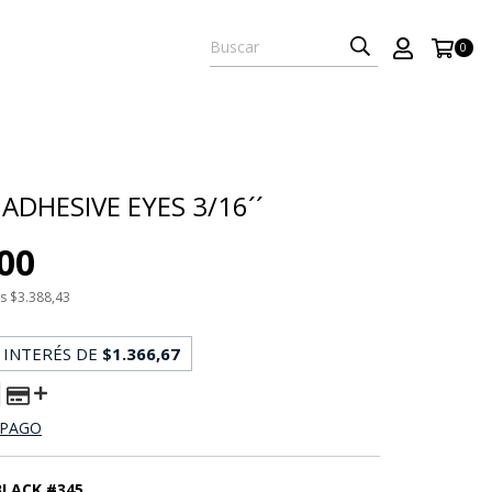
0
ADHESIVE EYES 3/16´´
,00
os
$3.388,43
 INTERÉS DE
$1.366,67
 PAGO
BLACK #345