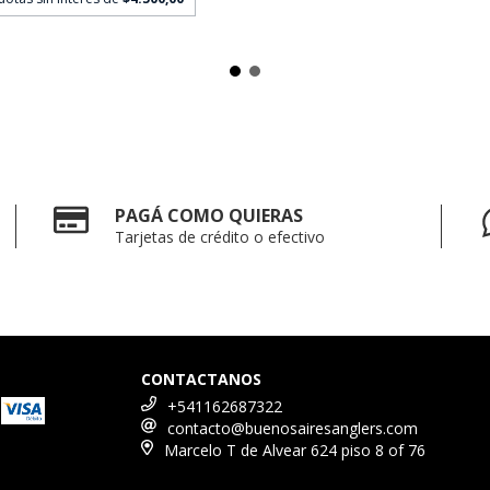
PAGÁ COMO QUIERAS
Tarjetas de crédito o efectivo
CONTACTANOS
+541162687322
contacto@buenosairesanglers.com
Marcelo T de Alvear 624 piso 8 of 76