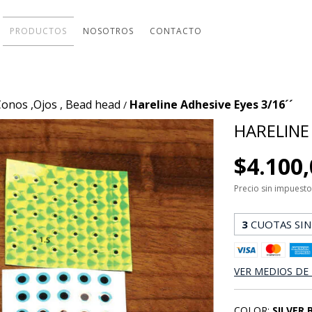
PRODUCTOS
NOSOTROS
CONTACTO
Conos ,Ojos , Bead head
Hareline Adhesive Eyes 3/16´´
/
HARELINE 
$4.100
Precio sin impuest
3
CUOTAS SIN
VER MEDIOS DE
COLOR:
SILVER 