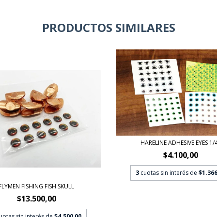
PRODUCTOS SIMILARES
HARELINE ADHESIVE EYES 1/4
$4.100,00
3
cuotas sin interés de
$1.366
FLYMEN FISHING FISH SKULL
$13.500,00
uotas sin interés de
$4.500,00