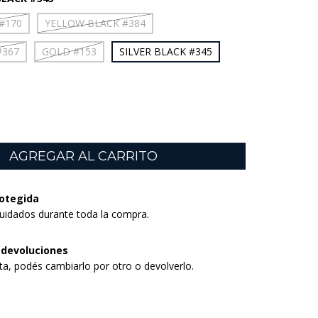
#170
YELLOW BLACK #384
#367
GOLD #153
SILVER BLACK #345
otegida
uidados durante toda la compra.
 devoluciones
sta, podés cambiarlo por otro o devolverlo.