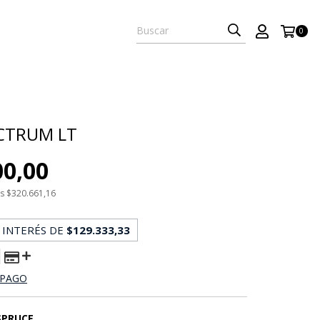
0
CTRUM LT
00,00
os
$320.661,16
 INTERÉS DE
$129.333,33
 PAGO
SPRUCE