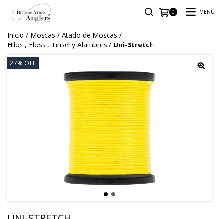
MENÚ
0
Inicio
/
Moscas
/
Atado de Moscas
/
Hilos , Floss , Tinsel y Alambres
/
Uni-Stretch
27
%
OFF
UNI-STRETCH