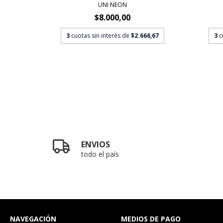
TSON'S
UNI NEON
0
$8.000,00
0,00
3
cuotas sin interés de
$2.666,67
3
c
ENVIOS
todo el país
NAVEGACIÓN
MEDIOS DE PAGO