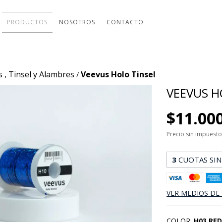
PRODUCTOS
NOSOTROS
CONTACTO
ss , Tinsel y Alambres
Veevus Holo Tinsel
/
VEEVUS H
$11.00
Precio sin impuest
3
CUOTAS SIN
VER MEDIOS DE
COLOR:
H03 RE