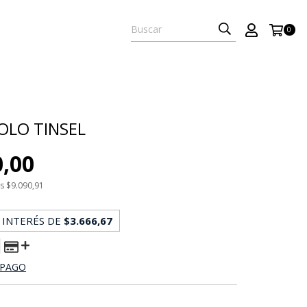
0
OLO TINSEL
0,00
os
$9.090,91
 INTERÉS DE
$3.666,67
 PAGO
D