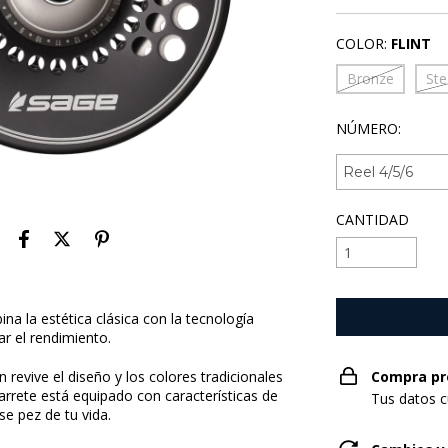
COLOR:
FLINT
Bronze
Ste
NÚMERO:
CANTIDAD
ina la estética clásica con la tecnología
ar el rendimiento.
Compra pr
n revive el diseño y los colores tradicionales
rrete está equipado con características de
Tus datos c
e pez de tu vida.