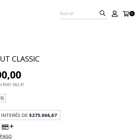
0
UT CLASSIC
00,00
os
$681.983,47
IS
 INTERÉS DE
$275.066,67
 PAGO