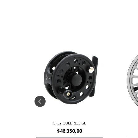
L
6,67
GREY GULL REEL GB
$46.350,00