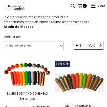
MENÚ
0
Inicio
/
breadcrumbs.categoria-producto
/
breadcrumbs.atado-de-moscas-y-moscas-terminadas
/
Atado de Moscas
Ordenar por
FILTRAR
33
%
OFF
EUMER BODY AND CONEHEAD
$9.000,00
EUMER TEARDROP TUBE