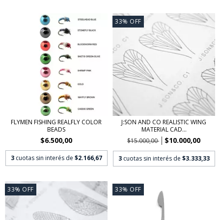
33
%
OFF
FLYMEN FISHING REALFLY COLOR
J:SON AND CO REALISTIC WING
BEADS
MATERIAL CAD...
$6.500,00
$10.000,00
$15.000,00
3
cuotas sin interés de
$2.166,67
3
cuotas sin interés de
$3.333,33
33
%
OFF
33
%
OFF