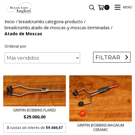
MENÚ
0
Inicio
/
breadcrumbs.categoria-producto
/
breadcrumbs.atado-de-moscas-y-moscas-terminadas
/
Atado de Moscas
Ordenar por
FILTRAR
GRIFFIN BOBBINS FLARED
$29.000,00
GRIFFIN BOBBINS MAGNUM
3
cuotas sin interés de
$9.666,67
CERAMIC