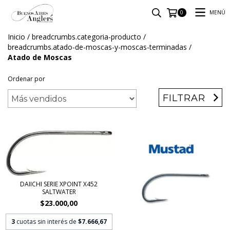
MENÚ
0
Inicio
/
breadcrumbs.categoria-producto
/
breadcrumbs.atado-de-moscas-y-moscas-terminadas
/
Atado de Moscas
Ordenar por
FILTRAR
DAIICHI SERIE XPOINT X452
SALTWATER
$23.000,00
3
cuotas sin interés de
$7.666,67