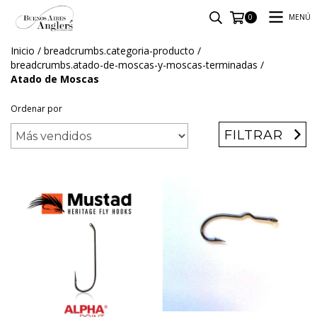
MENÚ
0
Inicio
/
breadcrumbs.categoria-producto
/
breadcrumbs.atado-de-moscas-y-moscas-terminadas
/
Atado de Moscas
Ordenar por
FILTRAR